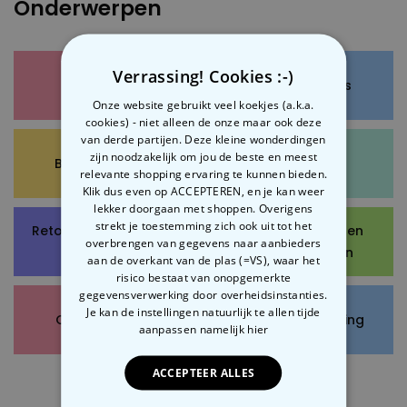
Onderwerpen
Verrassing! Cookies :-)
Bestelling
Product details
Onze website gebruikt veel koekjes (a.k.a.
cookies) - niet alleen de onze maar ook deze
van derde partijen. Deze kleine wonderdingen
zijn noodzakelijk om jou de beste en meest
Betaalmethode
Verzending
relevante shopping ervaring te kunnen bieden.
Klik dus even op ACCEPTEREN, en je kan weer
lekker doorgaan met shoppen. Overigens
strekt je toestemming zich ook uit tot het
Retourneren, omruilen,
Cadeaubonnen en
overbrengen van gegevens naar aanbieders
terugbetaling
kortingsbonnen
aan de overkant van de plas (=VS), waar het
risico bestaat van onopgemerkte
gegevensverwerking door overheidsinstanties.
Je kan de instellingen natuurlijk te allen tijde
Overige vragen
Cadeauverpakking
aanpassen
namelijk hier
ACCEPTEER ALLES