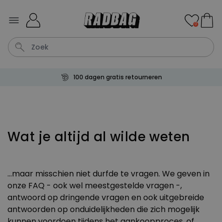
Ga naar de inhoud
0
100 dagen gratis retourneren
Bloempot
Koffie
Sokken
Deurmat
Aperol
Personaliseerbaar
Wat je altijd al wilde weten
Aperol Spritz Glas met Naam
Gegraveerd
Meer dan
22.600
keer
24,99 €
gekocht
...maar misschien niet durfde te vragen. We geven in
Personaliseerbaar
onze FAQ - ook wel meestgestelde vragen -,
Gepersonaliseerde tas met
antwoord op dringende vragen en ook uitgebreide
tekst en symbool
Meer dan
antwoorden op onduidelijkheden die zich mogelijk
2.000
keer
34,99 €
gekocht
kunnen voordoen tijdens het aankoopproces, of,