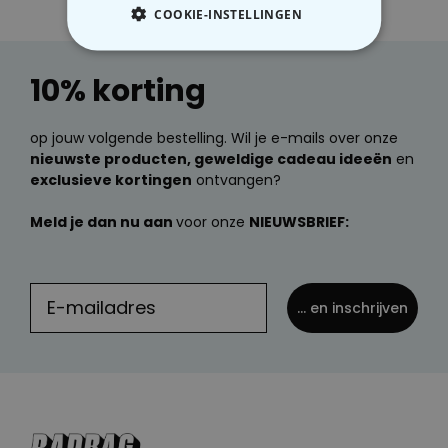
COOKIE-INSTELLINGEN
NOODZAKELIJK
10% korting
PERFORMANCE
op jouw volgende bestelling. Wil je e-mails over onze
MARKETING
OVERIGE
nieuwste producten, geweldige cadeau ideeën
en
exclusieve kortingen
ontvangen?
Meld je dan nu aan
voor onze
NIEUWSBRIEF:
... en inschrijven