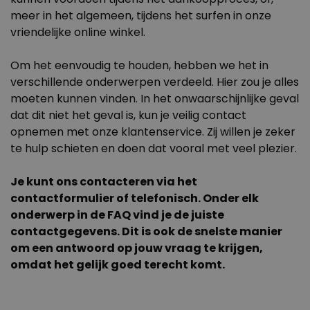
meer in het algemeen, tijdens het surfen in onze
Personaliseerbaar
vriendelijke online winkel.
Gepersonaliseerde boxershort
met gezicht en tekst
Meer dan
Om het eenvoudig te houden, hebben we het in
11.400
keer
44,99 €
gekocht
verschillende onderwerpen verdeeld. Hier zou je alles
moeten kunnen vinden. In het onwaarschijnlijke geval
Personaliseerbaar
dat dit niet het geval is, kun je veilig contact
Gepersonaliseerde
champagne coupe met tekst
opnemen met onze klantenservice. Zij willen je zeker
Meer dan
1.700
keer
te hulp schieten en doen dat vooral met veel plezier.
29,99 €
gekocht
Je kunt ons contacteren via het
Personaliseerbaar
Gepersonaliseerde Bierpul
contactformulier of telefonisch. Onder elk
voor 't Oktoberfest
onderwerp in de FAQ vind je de juiste
Meer dan
1.200
keer
39,99 €
contactgegevens. Dit is ook de snelste manier
gekocht
om een antwoord op jouw vraag te krijgen,
omdat het gelijk goed terecht komt.