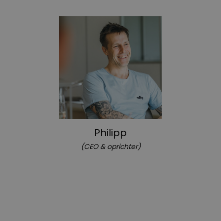
P
hilipp
(CEO & oprichter)