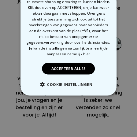
je altijd een uniek
ontwikkelen we
relevante shopping ervaring te kunnen bieden.
cadeau geven.
steeds originelere
Klik dus even op ACCEPTEREN, en je kan weer
lekker doorgaan met shoppen. Overigens
cadeaus.
strekt je toestemming zich ook uit tot het
overbrengen van gegevens naar aanbieders
aan de overkant van de plas (=VS), waar het
risico bestaat van onopgemerkte
gegevensverwerking door overheidsinstanties.
Je kan de instellingen natuurlijk te allen tijde
aanpassen
namelijk hier
ACCEPTEER ALLES
Een team van
Je ontvangt je
vakmensen staat
pakje misschien
COOKIE-INSTELLINGEN
voor je klaar: we
niet de volgende
nemen de tijd voor
dag, maar één ding
NOODZAKELIJK
jou, je vragen en je
is zeker: we
bestelling en zijn er
verzenden zo snel
PERFORMANCE
voor je. Altijd!
mogelijk.
MARKETING
OVERIGE