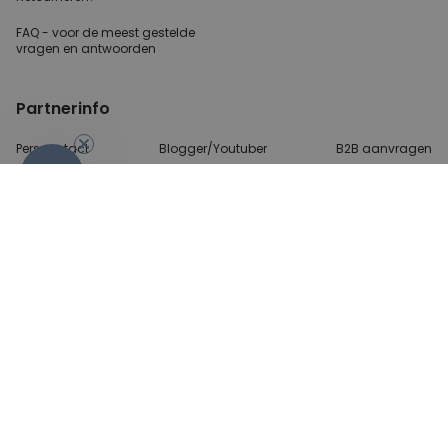
FAQ - voor de
meest gestelde
vragen
en antwoorden
Partnerinfo
Perscontact
Blogger/Youtuber
B2B aanvragen
-10%
Betalingsmethoden
Algemene Voorwaarden
Beveiliging en privacy
Contact
© 2026 radbag