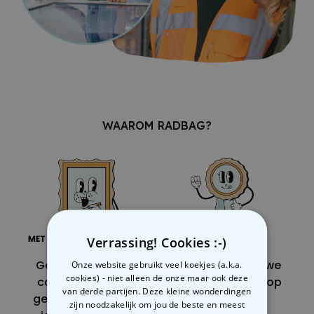
WAAROM RADBAG?
Verrassing! Cookies :-)
Gepersonaliseerde
Al zo lang zetten we
Onze website gebruikt veel koekjes (a.k.a.
cookies) - niet alleen de onze maar ook deze
cadeaus voor elke
de cadeaumarkt op
van derde partijen. Deze kleine wonderdingen
gelegenheid. Zo kun
zijn kop en
zijn noodzakelijk om jou de beste en meest