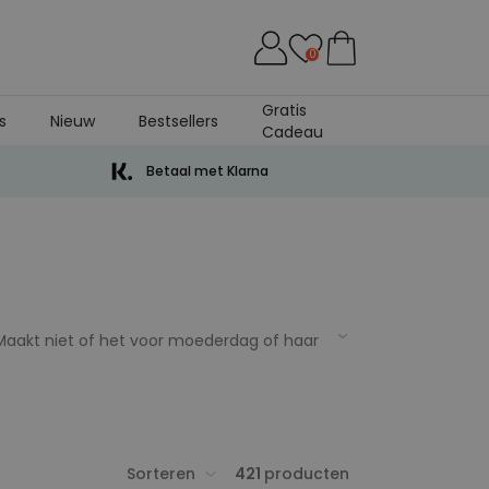
0
Gratis
s
Nieuw
Bestsellers
Cadeau
Betaal met Klarna
 Maakt niet of het voor moederdag of haar
 vind je hier leuke alternatieven. Wij
soort mama. Onze cadeautip voor een
niek, persoonlijk en origineel; 3 criteria
cadeaus. Gelukkig hebben wij leuke
autje voor haar verjaardag of moederdag.
Sorteren
421
producten