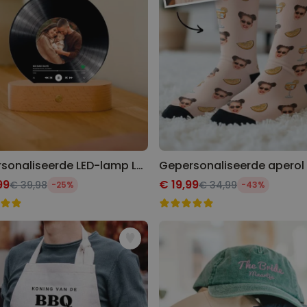
Gepersonaliseerde LED-lamp LP Plaat
99
€ 19,99
€ 39,98
€ 34,99
-25%
-43%