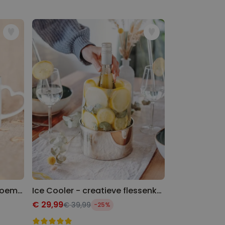
Gepersonaliseerde mok bloemenkrans met foto en tekst
Ice Cooler - creatieve flessenkoeler
€ 29,99
€ 39,99
-25%