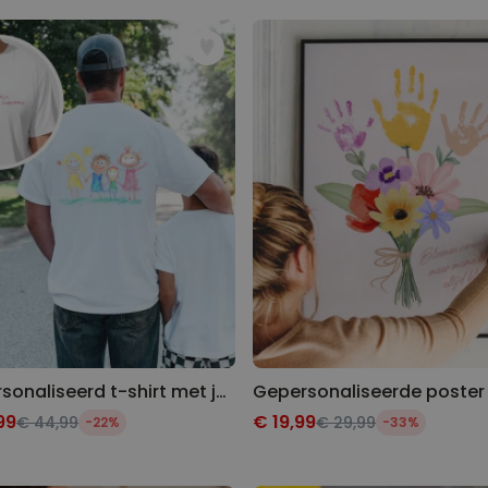
Gepersonaliseerd t-shirt met jouw tekening voor- en achterkant
99
€ 19,99
€ 44,99
€ 29,99
-22%
-33%