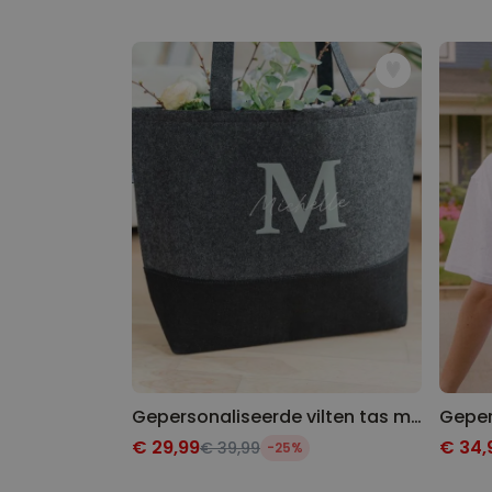
Gepersonaliseerde vilten tas met monogram
€ 29,99
€ 34,
€ 39,99
-25%