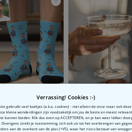
Gepersonaliseerde Sokken met Foto Gezicht als Superheld
Verrassing! Cookies :-)
99
€ 24,99
€ 34,99
€ 29,99
-43%
-17%
te gebruikt veel koekjes (a.k.a. cookies) - niet alleen de onze maar ook dez
Deze kleine wonderdingen zijn noodzakelijk om jou de beste en meest relevan
 te kunnen bieden. Klik dus even op ACCEPTEREN, en je kan weer lekker doo
 Overigens strekt je toestemming zich ook uit tot het overbrengen van gege
ders aan de overkant van de plas (=VS), waar het risico bestaat van onopg