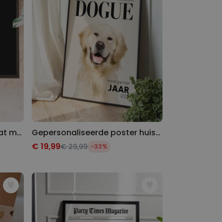
Gepersonaliseerde deurmat met symbolen en naam
Gepersonaliseerde poster huisdier tijdschrift
€ 19,99
€ 29,99
-33%