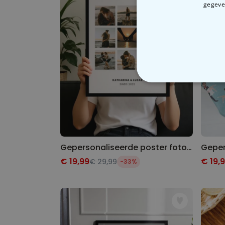
gegeven
N
Gepersonaliseerde poster fotocollage met tekst
€ 19,99
€ 19,
€ 29,99
-33%