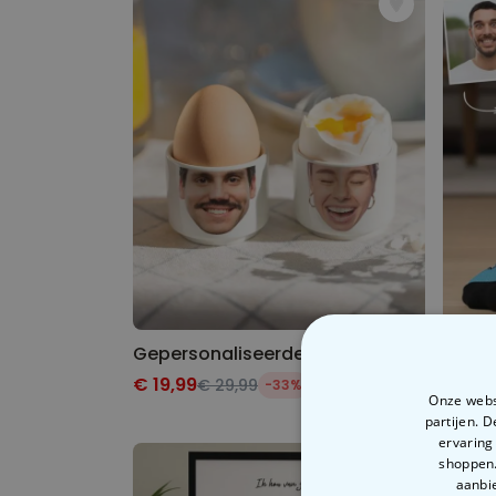
Gepersonaliseerde eierdopjes met gezicht set van twee
€ 19,99
€ 19,
€ 29,99
-33%
Onze websi
partijen. 
ervaring
shoppen.
aanbie