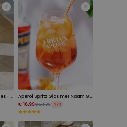
Personaliseerbare eierdopjes - set van 2 met naam en symbool
Aperol Spritz Glas met Naam Gegraveerd
€ 16,99
€ 24,99
-32%