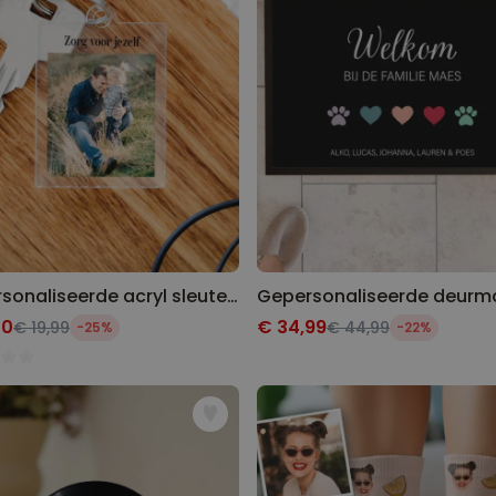
Gepersonaliseerde acryl sleutelhanger met foto en tekst
00
€ 34,99
€ 19,99
€ 44,99
-25%
-22%