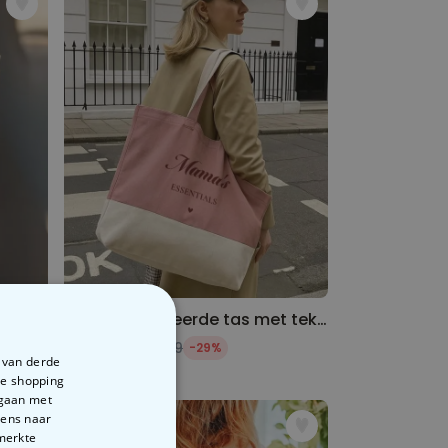
Gepersonaliseerde champagne coupe met tekst
Gepersonaliseerde tas met tekst en symbool
€ 24,99
€ 34,99
-29%
e van derde
te shopping
rgaan met
vens naar
emerkte