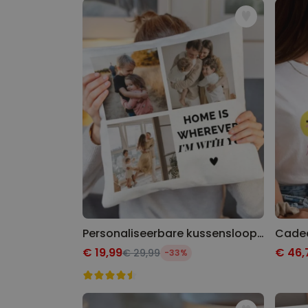
Personaliseerbare kussensloop met 3 foto’s en tekst
€ 19,99
€ 46,
€ 29,99
-33%