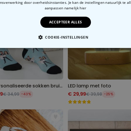
sverwerking door overheidsinstanties. Je kan de instellingen natuurlijk te all
aanpassen
namelijk hier
ACCEPTEER ALLES
COOKIE-INSTELLINGEN
OODZAKELIJK
PERFORMANCE
MARKETING
O
Gepersonaliseerde sokken bruiloft met 2 gezichten
LED lamp met foto
99
€ 29,99
€ 34,99
€ 39,98
-43%
-25%