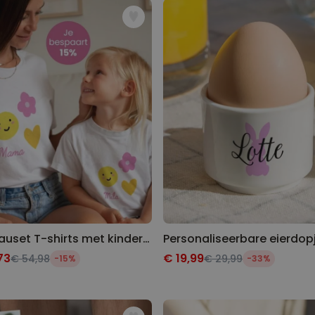
Cadeauset T-shirts met kindertekening
73
€ 19,99
€ 54,98
€ 29,99
-15%
-33%