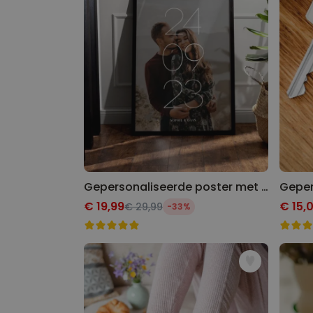
Gepersonaliseerde poster met datum en naam
€ 19,99
€ 15,
€ 29,99
-33%