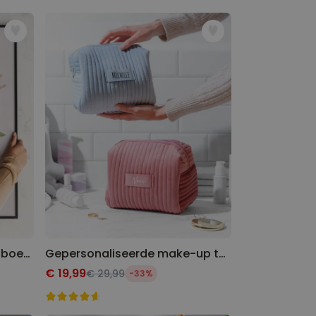
Gepersonaliseerde poster boeket bloemen met handafdruk
Gepersonaliseerde make-up tas met naam
€ 19,99
€ 29,99
-33%