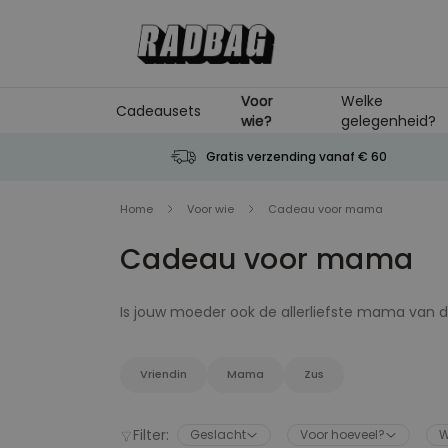
Ga naar de inhoud
Voor
Welke
Cadeausets
wie?
gelegenheid?
Gratis verzending vanaf € 60
Home
Voor wie
Cadeau voor mama
Cadeau voor mama
Is jouw moeder ook de allerliefste mama van d
verjaardag is. Eigenlijk verdient je moeder natuu
hebben de leukste cadeaus voor mama's verzame
geweldig cadeau voor mama? Een personaliseerba
Vriendin
Mama
Zus
waar een perfect cadeau voor mama aan moet 
cadeaus voor mama's. Zet je moeder even in h
Dan ben je meteen haar favoriete dochter ;-)
Filter:
Geslacht
Voor hoeveel?
W