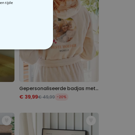
en tijde
VERIGE
Gepersonaliseerde badjas met foto en naam
€ 39,99
€ 49,99
-20%