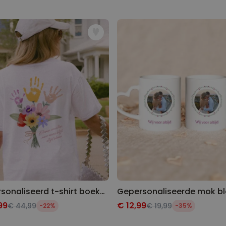
Gepersonaliseerde boxershort
met gezicht en tekst
Meer dan
11.400
keer
44,99 €
gekocht
Personaliseerbaar
Gepersonaliseerde
champagne coupe met tekst
Meer dan
1.700
keer
29,99 €
gekocht
Personaliseerbaar
Gepersonaliseerde Bierpul
voor 't Oktoberfest
Meer dan
1.200
keer
39,99 €
gekocht
Gepersonaliseerd t-shirt boeket bloemen met handafdruk
99
€ 12,99
€ 44,99
€ 19,99
-22%
-35%