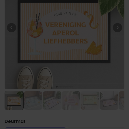
Personaliseerbaar
Gepersonaliseerde boxershort
met gezicht en tekst
Meer dan
11.400
keer
44,99 €
gekocht
Personaliseerbaar
Gepersonaliseerde
champagne coupe met tekst
Meer dan
1.700
keer
29,99 €
gekocht
Personaliseerbaar
Gepersonaliseerde Bierpul
voor 't Oktoberfest
Meer dan
1.200
keer
39,99 €
gekocht
Deurmat