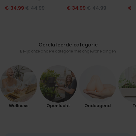
en naam
tekst
€ 34,99
€ 44,99
€ 34,99
€ 44,99
€ 
Gerelateerde categorie
Bekijk onze andere categorie met ongewone dingen
Wellness
Openlucht
Ondeugend
T