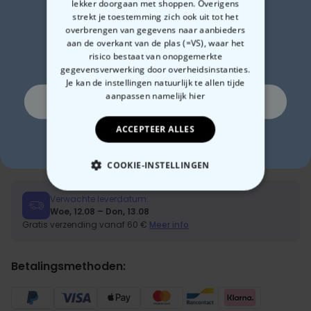
lekker doorgaan met shoppen. Overigens
Zin in
strekt je toestemming zich ook uit tot het
€ 34,99
€ 44,99
Aantal
overbrengen van gegevens naar aanbieders
aan de overkant van de plas (=VS), waar het
10% korting?
risico bestaat van onopgemerkte
In winkelwagentje
gegevensverwerking door overheidsinstanties.
Je kan de instellingen natuurlijk te allen tijde
aanpassen
namelijk hier
Ja, graag!
Gemaakt in Oostenrijk
Snelle verzending
ACCEPTEER ALLES
Nee, ik hou niet van korting
100 dagen gratis retourneren
COOKIE-INSTELLINGEN
NOODZAKELIJK
Verwachte leverdatum:
Woe, 12.08 – Don, 13.08
Gratis verzending vanaf 60 €
Meer info
PERFORMANCE
MARKETING
OVERIGE
Betalingsmethoden: