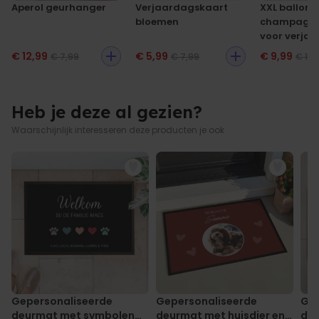
Aperol geurhanger
Verjaardagskaart
XXL ballon
bloemen
champagne
voor verja
€ 12,99
€ 5,99
€ 9,99
€ 7,99
€ 7,99
€ 13,
Heb je deze al gezien?
Waarschijnlijk interesseren deze producten je ook
Gepersonaliseerde
Gepersonaliseerde
Gep
deurmat met symbolen
deurmat met huisdier en
deu