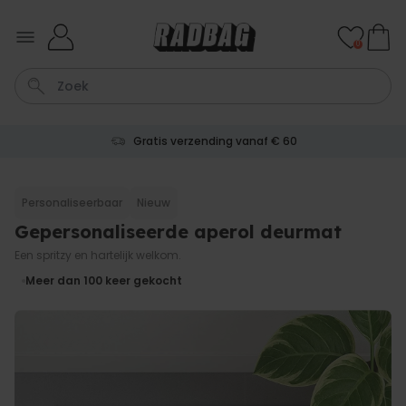
Ga naar de inhoud
0
Gratis verzending vanaf € 60
Bloempot
Koffie
Sokken
Deurmat
Aperol
Personaliseerbaar
Nieuw
Gepersonaliseerde aperol deurmat
Personaliseerbaar
Aperol Spritz Glas met Naam
Een spritzy en hartelijk welkom.
Gegraveerd
Meer dan
Meer dan 100
keer gekocht
22.600
keer
24,99 €
gekocht
Personaliseerbaar
Gepersonaliseerde tas met
tekst en symbool
Meer dan
2.000
keer
34,99 €
gekocht