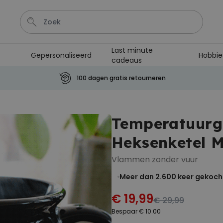
Last minute
Gepersonaliseerd
Hobbie
cadeaus
Bloempot
Koffie
Sokken
Deurmat
Aperol
100 dagen gratis retourneren
Personaliseerbaar
Aperol Spritz Glas met Naam
Temperatuurg
Gegraveerd
Meer dan
Heksenketel 
22.600
keer
24,99 €
gekocht
Vlammen zonder vuur
Personaliseerbaar
Gepersonaliseerde tas met
Meer dan 2.600
keer gekoch
tekst en symbool
Meer dan
€ 19,99
2.000
keer
34,99 €
€ 29,99
gekocht
Bespaar € 10.00