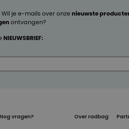
 Wil je e-mails over onze
nieuwste producte
gen
ontvangen?
e
NIEUWSBRIEF:
Nog vragen?
Over radbag
Part