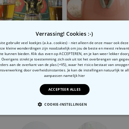
Verrassing! Cookies :-)
te gebruikt veel koekjes (a.k.a. cookies) - niet alleen de onze maar ook dez
Deze kleine wonderdingen zijn noodzakelijk om jou de beste en meest relevan
rd
Spirits shotglaasjes set van 4
Mok met Kat
 te kunnen bieden. Klik dus even op ACCEPTEREN, en je kan weer lekker doo
 Overigens strekt je toestemming zich ook uit tot het overbrengen van gege
99
€ 29,99
€ 14,99
€ 19,99
ders aan de overkant van de plas (=VS), waar het risico bestaat van onopg
sverwerking door overheidsinstanties. Je kan de instellingen natuurlijk te all
aanpassen
namelijk hier
ACCEPTEER ALLES
Gerelateerde categorie
COOKIE-INSTELLINGEN
Bekijk onze andere categorie met ongewone dingen
OODZAKELIJK
PERFORMANCE
MARKETING
O