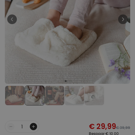
Personaliseerbaar
Gepersonaliseerde boxershort
met gezicht en tekst
Meer dan
11.400
keer
44,99 €
gekocht
Personaliseerbaar
Gepersonaliseerde
champagne coupe met tekst
Meer dan
1.700
keer
29,99 €
gekocht
Personaliseerbaar
Gepersonaliseerde Bierpul
voor 't Oktoberfest
Meer dan
1.200
keer
39,99 €
gekocht
€ 29,99
€ 39,99
Aantal
Bespaar € 10.00