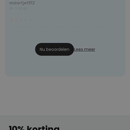
maartje1912
19-11-2024
In de hoogste stand is er weinig van trillingen te merken.
Jan Piet
05-01-2021
Nu beoordelen
Lees meer
10% korting