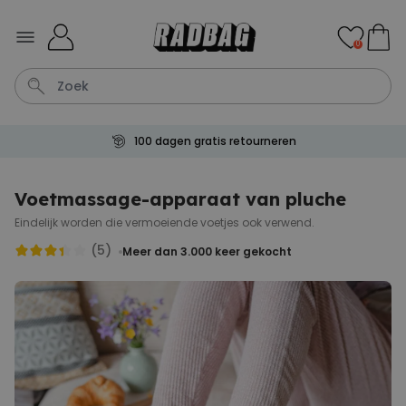
Ga naar de inhoud
0
100 dagen gratis retourneren
Bloempot
Koffie
Sokken
Deurmat
Aperol
Voetmassage-apparaat van pluche
Eindelijk worden die vermoeiende voetjes ook verwend.
Personaliseerbaar
Aperol Spritz Glas met Naam
(5)
Meer dan 3.000
keer gekocht
Gegraveerd
Meer dan
22.600
keer
24,99 €
gekocht
Personaliseerbaar
Gepersonaliseerde tas met
tekst en symbool
Meer dan
2.000
keer
34,99 €
gekocht