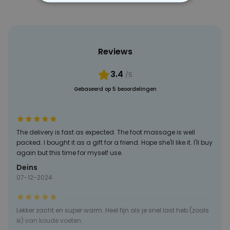
NOODZAKELIJK
PERFORMANCE
Reviews
MARKETING
OVERIGE
3.4
/5
Gebaseerd op 5 beoordelingen
The delivery is fast as expected. The foot massage is well
packed. I bought it as a gift for a friend. Hope she'll like it. I'll buy
again but this time for myself use.
Deins
07-12-2024
Lekker zacht en super warm. Heel fijn als je snel last heb (zoals
ik) van koude voeten.