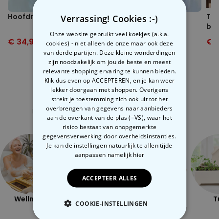
Hoofdmassage apparaat
Nekmassage toestel
Tan
Verrassing! Cookies :-)
bei
Onze website gebruikt veel koekjes (a.k.a.
€ 34,99
€ 44,99
€ 29,99
€ 39,99
€ 1
cookies) - niet alleen de onze maar ook deze
van derde partijen. Deze kleine wonderdingen
zijn noodzakelijk om jou de beste en meest
relevante shopping ervaring te kunnen bieden.
Klik dus even op ACCEPTEREN, en je kan weer
lekker doorgaan met shoppen. Overigens
strekt je toestemming zich ook uit tot het
Gerelateerde categorie
overbrengen van gegevens naar aanbieders
Bekijk onze andere categorie met ongewone dingen
aan de overkant van de plas (=VS), waar het
risico bestaat van onopgemerkte
gegevensverwerking door overheidsinstanties.
Je kan de instellingen natuurlijk te allen tijde
aanpassen
namelijk hier
ACCEPTEER ALLES
Wellness
Openlucht
Ondeugend
T
COOKIE-INSTELLINGEN