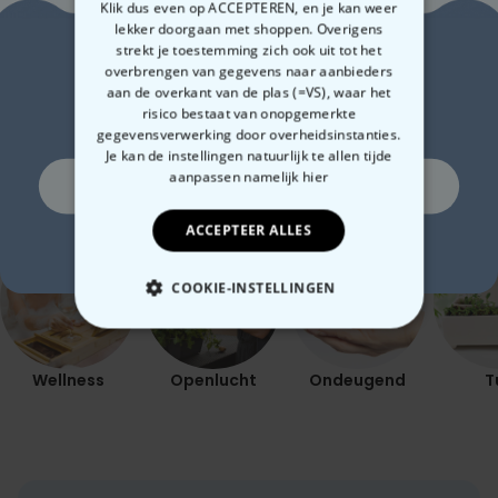
Klik dus even op ACCEPTEREN, en je kan weer
tekst
Oktoberfest
€ 24,99
€ 29,99
€ 24,99
€ 39,99
€ 1
lekker doorgaan met shoppen. Overigens
Zin in
strekt je toestemming zich ook uit tot het
overbrengen van gegevens naar aanbieders
aan de overkant van de plas (=VS), waar het
10% korting?
risico bestaat van onopgemerkte
gegevensverwerking door overheidsinstanties.
Gerelateerde categorie
Je kan de instellingen natuurlijk te allen tijde
aanpassen
namelijk hier
Ja, graag!
Bekijk onze andere categorie met ongewone dingen
ACCEPTEER ALLES
Nee, ik hou niet van korting
COOKIE-INSTELLINGEN
NOODZAKELIJK
Wellness
Openlucht
Ondeugend
T
PERFORMANCE
MARKETING
OVERIGE