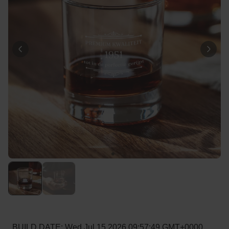
Personaliseerbaar
Gepersonaliseerde boxershort
met gezicht en tekst
Meer dan
11.400
keer
44,99 €
gekocht
Personaliseerbaar
Gepersonaliseerde
champagne coupe met tekst
Meer dan
1.700
keer
29,99 €
gekocht
Personaliseerbaar
Gepersonaliseerde Bierpul
voor 't Oktoberfest
Meer dan
1.200
keer
39,99 €
gekocht