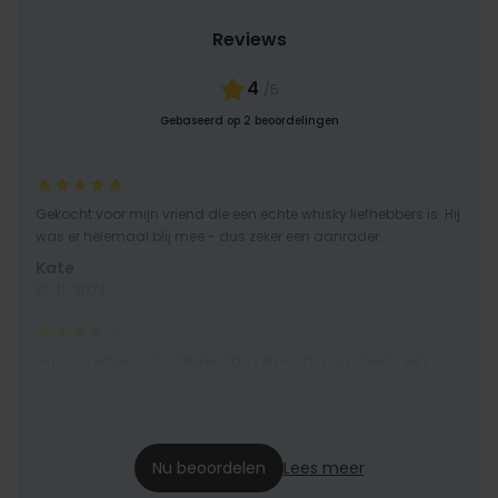
Reviews
4
/5
Gebaseerd op 2 beoordelingen
Gekocht voor mijn vriend die een echte whisky liefhebbers is. Hij
was er helemaal blij mee - dus zeker een aanrader.
Kate
19-11-2024
Gravure ietsje onduidelijker dan verwacht, nog steeds een
mooi glas
Kaat1505
12-05-2023
Nu beoordelen
Lees meer