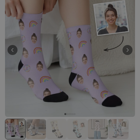
Personaliseerbaar
Gepersonaliseerde boxershort
met gezicht en tekst
Meer dan
11.400
keer
44,99 €
gekocht
Personaliseerbaar
Gepersonaliseerde
champagne coupe met tekst
Meer dan
1.700
keer
29,99 €
gekocht
Personaliseerbaar
Gepersonaliseerde Bierpul
voor 't Oktoberfest
Meer dan
1.200
keer
39,99 €
gekocht