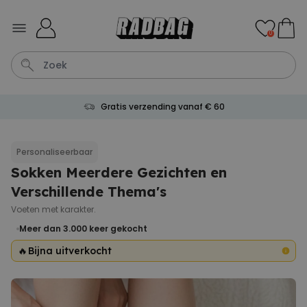
Ga naar de inhoud
0
Gratis verzending vanaf € 60
Bloempot
Koffie
Sokken
Deurmat
Aperol
Personaliseerbaar
Sokken Meerdere Gezichten en
Personaliseerbaar
Aperol Spritz Glas met Naam
Verschillende Thema's
Gegraveerd
Meer dan
Voeten met karakter.
22.600
keer
24,99 €
gekocht
Meer dan 3.000
keer gekocht
🔥
Bijna uitverkocht
Personaliseerbaar
Gepersonaliseerde tas met
tekst en symbool
Meer dan
2.000
keer
34,99 €
gekocht