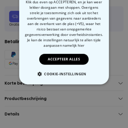
Klik dus even op ACCEPTEREN, en je kan weer
lekker doorgaan met shoppen. Overigens
strekt je toestemming zich ook uit tot het
Verwachte leverdatum:
overbrengen van gegevens naar aanbieders
Vri, 14.08 – Maa, 17.08
aan de overkant van de plas (=VS), waar het
Gratis verzending vanaf 60 €
Meer info
risico bestaat van onopgemerkte
gegevensverwerking door overheidsinstanties.
Je kan de instellingen natuurlijk te allen tijde
Betalingsmethoden:
aanpassen
namelijk hier
ACCEPTEER ALLES
COOKIE-INSTELLINGEN
Korte beschrijving
NOODZAKELIJK
Gezicht natuurlijk zelf te kiezen (gewoon een bijzondere foto
uploaden)
Productbeschrijving
PERFORMANCE
Thema achtergrond kiezen.
Sokken Meerdere Gezichten en Verschillende Thema's
Et voilà een uniek en cool paar sokken.
MARKETING
OVERIGE
Het wordt tijd, zo verzekert onze dappere afdeling voor
Details
modieuze
Materiaal: synthetische vezel
extravagante
ons, om eindelijk aandacht te besteden aan
de
Drie maten
Gepersonaliseerde Sokken met Foto Gezicht Thema
sokken
, die tot nu toe op criminele wijze zijn verwaarloosd. Dus